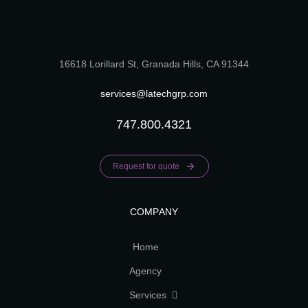
16618 Lorillard St, Granada Hills, CA 91344
services@latechgrp.com
747.800.4321
Request for quote
COMPANY
Home
Agency
Services